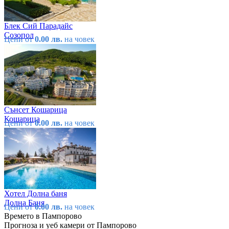
Блек Сий Парадайс
Созопол
Цени от
0.00 лв.
на човек
Сънсет Кошарица
Кошарица
Цени от
0.00 лв.
на човек
Хотел Долна баня
Долна Баня
Цени от
0.00 лв.
на човек
Времето в Пампорово
Прогноза и уеб камери от Пампорово