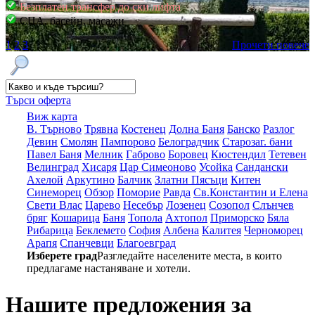
Безплатен трансфер до ски лифта
СПА, басейн, масажи
1
2
3
Прочети повече
Търси оферта
Виж карта
В. Търново
Трявна
Костенец
Долна Баня
Банско
Разлог
Девин
Смолян
Пампорово
Белоградчик
Старозаг. бани
Павел Баня
Мелник
Габрово
Боровец
Кюстендил
Тетевен
Велинград
Хисаря
Цар Симеоново
Усойка
Сандански
Ахелой
Аркутино
Балчик
Златни Пясъци
Китен
Синеморец
Обзор
Поморие
Равда
Св.Константин и Елена
Свети Влас
Царево
Несебър
Лозенец
Созопол
Слънчев
бряг
Кошарица
Баня
Топола
Ахтопол
Приморско
Бяла
Рибарица
Беклемето
София
Албена
Калитея
Черноморец
Арапя
Спанчевци
Благоевград
Изберете град
Разгледайте населените места, в които
предлагаме настаняване и хотели.
Нашите предложения за