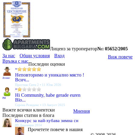
Лиценз за туроператор
№: 05652/2005
За нас
Общи условия
Вход
Виж повече
Връзка с нас
Последни оценки
”
Неповторимо и уникално място !
Атанас
Всич...
Престиж Сити 2 • 11 Юли 2026
”
Hi Community, habe gerade euren
PM
Blo...
Серена Резиденс • 13 Август 2025
Вижте всички клиентски
Мнения
Последни статии в блога
Конкурс за най-хубава зимна сн
09 Декември 2014
Прочетете повече в нашия
© 2008-2026