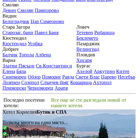
Смолян
Девин
Смолян
Пампорово
Видин
Белоградчик
Цар Симеоново
Стара Загора
Ловеч
Старозаг. бани
Павел Баня
Тетевен
Рибарица
Кюстендил
Беклемето
Кюстендил
Усойка
Пазарджик
Добрич
Велинград
Балчик
Топола
Албена
Пловдив
Варна
Хисаря
Златни Пясъци
Св.Константин и
Бургас
Елена
Бяла
Ахелой
Аркутино
Китен
Синеморец
Обзор
Поморие
Равда
Свети Влас
Царево
Несебър
Лозенец
Созопол
Слънчев бряг
Кошарица
Ахтопол
Приморско
Черноморец
Арапя
Последно посетени
Все още не сте разгледали никой от
хотели:
нашите хотели.
Хотел Корнелия
Бутик и СПА
Толкова много на едно място...
Страхотна гледка!
Идеална локация за ски и голф