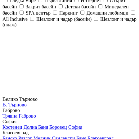
Гледка море
Първа линия
Интернет
Открит
басейн
Закрит басейн
Детски басейн
Минерален
басейн
SPA център
Паркинг
Домашни любимци
All Inclusive
Шезлонг и чадър (басейн)
Шезлонг и чадър
(плаж)
Велико Търново
В. Търново
Габрово
Трявна
Габрово
София
Костенец
Долна Баня
Боровец
София
Благоевград
Банско
Разлог
Мелник
Сандански
Баня
Благоевград