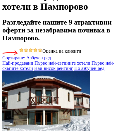
хотели в Пампорово
Разгледайте нашите
9 атрактивни
оферти
за незабравима почивка в
Пампорово.
Оценка на клиенти
Сортиране:
Азбучен ред
Най-продавани
Първо най-евтините хотели
Първо най-
скъпите хотели
Най-висок рейтинг
По азбучен ред