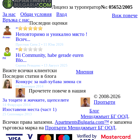
Лиценз за туроператор
№: 05652/2005
За нас
Общи условия
Вход
Виж повече
Връзка с нас
Последни оценки
”
Неповторимо и уникално място !
Атанас
Всич...
Престиж Сити 2 • 11 Юли 2026
”
Hi Community, habe gerade euren
PM
Blo...
Серена Резиденс • 13 Август 2025
Вижте всички клиентски
Мнения
Последни статии в блога
Конкурс за най-хубава зимна сн
09 Декември 2014
Прочетете повече в нашия
© 2008-2026
За тоците и жичките, щепселите
Пропърти
14 Февруари 2014
Изоставени места (част 1)
Блог
25 Септември 2013
Мениджмънт БГ ООД
.
Всички права запазени.
ApartmentsBulgaria.com™
е запазена
търговска марка на
Пропърти Мениджмънт БГ ООД
.