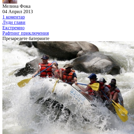
Мелина Фока
04 Април 2013
1 коментар
Луди глави
Екстремно
Рафтинг приключения
Презаредете батериите