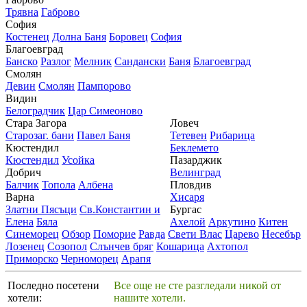
Трявна
Габрово
София
Костенец
Долна Баня
Боровец
София
Благоевград
Банско
Разлог
Мелник
Сандански
Баня
Благоевград
Смолян
Девин
Смолян
Пампорово
Видин
Белоградчик
Цар Симеоново
Стара Загора
Ловеч
Старозаг. бани
Павел Баня
Тетевен
Рибарица
Кюстендил
Беклемето
Кюстендил
Усойка
Пазарджик
Добрич
Велинград
Балчик
Топола
Албена
Пловдив
Варна
Хисаря
Златни Пясъци
Св.Константин и
Бургас
Елена
Бяла
Ахелой
Аркутино
Китен
Синеморец
Обзор
Поморие
Равда
Свети Влас
Царево
Несебър
Лозенец
Созопол
Слънчев бряг
Кошарица
Ахтопол
Приморско
Черноморец
Арапя
Последно посетени
Все още не сте разгледали никой от
хотели:
нашите хотели.