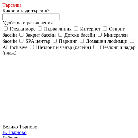
Търсачка
Какво и къде търсиш?
Удобства и развлечения
Гледка море
Първа линия
Интернет
Открит
басейн
Закрит басейн
Детски басейн
Минерален
басейн
SPA център
Паркинг
Домашни любимци
All Inclusive
Шезлонг и чадър (басейн)
Шезлонг и чадър
(плаж)
Велико Търново
В. Търново
Габрово