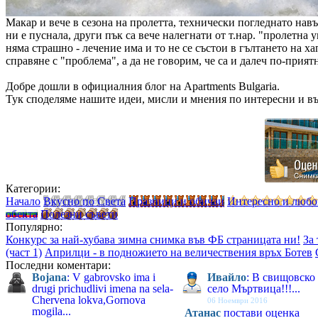
Макар и вече в сезона на пролетта, технически погледнато нав
ни е пуснала, други пък са вече налегнати от т.нар. "пролетна у
няма страшно - лечение има и то не се състои в гълтането на х
справяне с "проблема", а да не говорим, че са и далеч по-прия
Добре дошли в официалния блог на Apartments Bulgaria.
Тук споделяме нашите идеи, мисли и мнения по интересни и в
Категории:
Начало
Вкусно по Света
Празници и обичаи
Интересно и люб
обекта
Полезни съвети
Популярно:
Конкурс за най-хубава зимна снимка във ФБ страницата ни!
За
(част 1)
Априлци - в подножието на величествения връх Ботев
Последни коментари:
Bojana
: V gabrovsko ima i
Ивайло
: В свищовско
drugi prichudlivi imena na sela-
село Мъртвица!!!...
Chervena lokva,Gornova
06 Ноември 2016
mogila...
Атанас
постави оценка