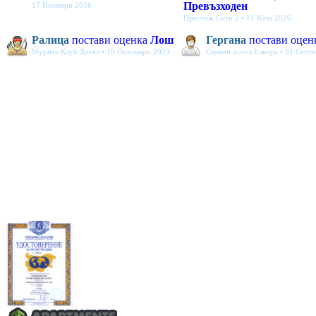
Превъзходен
17 Ноември 2016
Престиж Сити 2 • 11 Юли 2026
Ралица
постави оценка
Лош
Гергана
постави оцен
Мурите Клуб Хотел • 19 Октомври 2023
Семеен хотел Елвира • 01 Септ