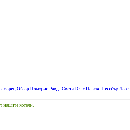
неморец
Обзор
Поморие
Равда
Свети Влас
Царево
Несебър
Лозе
от нашите хотели.