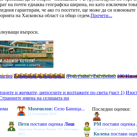
рат на почти еднаква географска ширина, но като изключим това
следния гарантирам, че ако го посетите, ще може да си извоювате
торията на Хасковска област са общо седем.
Прочети...
ълнуващи въпроси.
опитно
7 причини да посетиш...
Луди глави / Екстремно
100 Нац
 тоците и жичките, щепселите и волтажите по света (част 1)
Изос
Странните имена на селищата ни
 има
Момчилов
: Село Баница...
Последни оценки:
11 Септември 2014
Петя
постави оценка
Лош
PM
постави оценка
Аркутино Фемили Ризорт • 07 Октомври
Серена Резиденс • 13 Август
Колева
постави оц
2025