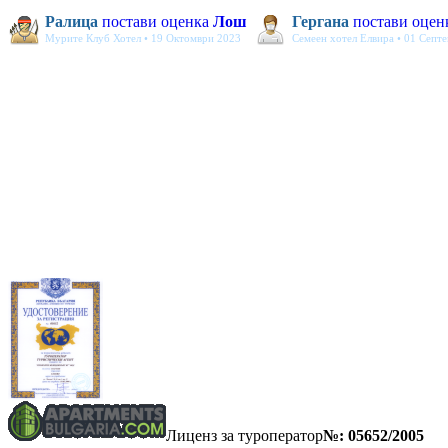
Ралица
постави оценка
Лош
Гергана
постави оцен
Мурите Клуб Хотел • 19 Октомври 2023
Семеен хотел Елвира • 01 Септ
Лиценз за туроператор
№: 05652/2005