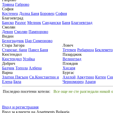
Трявна
Габрово
София
Костенец
Долна Баня
Боровец
София
Благоевград
Банско
Разлог
Мелник
Сандански
Баня
Благоевград
Смолян
Девин
Смолян
Пампорово
Видин
Белоградчик
Цар Симеоново
Стара Загора
Ловеч
Старозаг. бани
Павел Баня
Тетевен
Рибарица
Беклемето
Кюстендил
Пазарджик
Кюстендил
Усойка
Велинград
Добрич
Пловдив
Балчик
Топола
Албена
Хисаря
Варна
Бургас
Златни Пясъци
Св.Константин и
Ахелой
Аркутино
Китен
Си
Елена
Бяла
Черноморец
Арапя
Последно посетени хотели:
Все още не сте разгледали никой 
Вход и регистрация
Вход за клиенти на Apartments Bulgaria