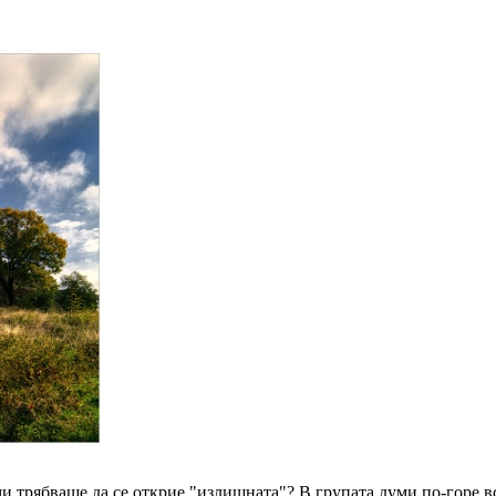
и трябваше да се открие "излишната"? В групата думи по-горе 