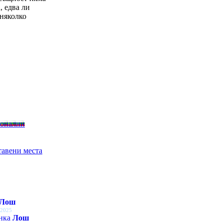
, едва ли
 няколко
ионални
тавени места
Лош
 2025
енка
Лош