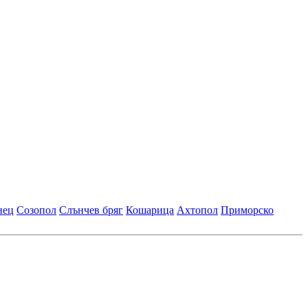
нец
Созопол
Слънчев бряг
Кошарица
Ахтопол
Приморско