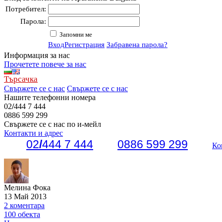
Потребител:
Парола:
Запомни ме
Вход
Регистрация
Забравена парола?
Информация за нас
Прочетете повече за нас
Търсачка
Свържете се с нас
Свържете се с нас
Нашите телефонни номера
02
/
444 7 444
0886 599 299
Свържете се с нас по и-мейл
Контакти и адрес
02
/
444 7 444
0886 599 299
Ко
Мелина Фока
13 Май 2013
2 коментара
100 обекта