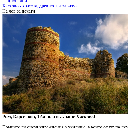
Национални
Хасково - красота, древност и харизма
На лов за печати
Рим, Барселона, Тбилиси и …наше Хасково!
Помните ли онези упражнения в училище, в които от група дум