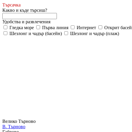
Търсачка
Какво и къде търсиш?
Удобства и развлечения
Гледка море
Първа линия
Интернет
Открит басей
Шезлонг и чадър (басейн)
Шезлонг и чадър (плаж)
Велико Търново
В. Търново
Габрово