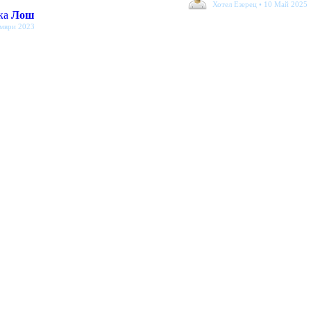
Хотел Езерец • 10 Май 2025
ка
Лош
ември 2023