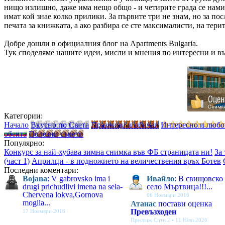
нищо излишно, даже има нещо общо - и четирите града се нами
имат кой знае колко прилики. За първите три не знам, но за по
печата за книжката, а ако разбира се сте максималисти, на тери
Добре дошли в официалния блог на Apartments Bulgaria.
Тук споделяме нашите идеи, мисли и мнения по интересни и в
Категории:
Начало
Вкусно по Света
Празници и обичаи
Интересно и люб
обекта
Полезни съвети
Популярно:
Конкурс за най-хубава зимна снимка във ФБ страницата ни!
За
(част 1)
Априлци - в подножието на величествения връх Ботев
Последни коментари:
Bojana
: V gabrovsko ima i
Ивайло
: В свищовско
drugi prichudlivi imena na sela-
село Мъртвица!!!...
Chervena lokva,Gornova
06 Ноември 2016
mogila...
Атанас
постави оценка
Превъзходен
17 Ноември 2016
Престиж Сити 2 • 11 Юли 2026