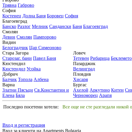
Трявна
Габрово
София
Костенец
Долна Баня
Боровец
София
Благоевград
Банско
Разлог
Мелник
Сандански
Баня
Благоевград
Смолян
Девин
Смолян
Пампорово
Видин
Белоградчик
Цар Симеоново
Стара Загора
Ловеч
Старозаг. бани
Павел Баня
Тетевен
Рибарица
Беклемето
Кюстендил
Пазарджик
Кюстендил
Усойка
Велинград
Добрич
Пловдив
Балчик
Топола
Албена
Хисаря
Варна
Бургас
Златни Пясъци
Св.Константин и
Ахелой
Аркутино
Китен
Си
Елена
Бяла
Черноморец
Арапя
Последно посетени хотели:
Все още не сте разгледали никой 
Вход и регистрация
Вход за клиенти на Apartments Bulgaria