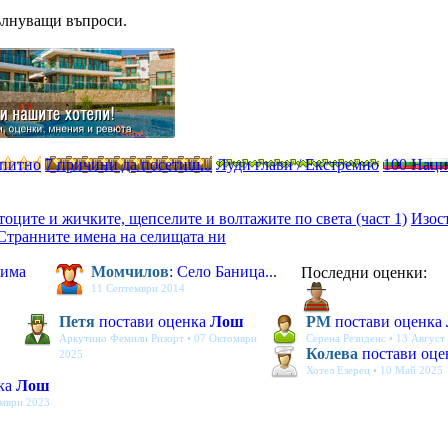
ълнуващи въпроси.
опитно
7 причини да посетиш...
Луди глави / Екстремно
100 Нац
 тоците и жичките, щепселите и волтажите по света (част 1)
Изос
Странните имена на селищата ни
 има
Момчилов
: Село Баница...
Последни оценки:
11 Септември 2014
Петя
постави оценка
Лош
PM
постави оценка
Аркутино Фемили Ризорт • 07 Октомври
Серена Резиденс • 13 Август
Колева
постави оц
2025
Хотел Езерец • 10 Май 2025
ка
Лош
ември 2023