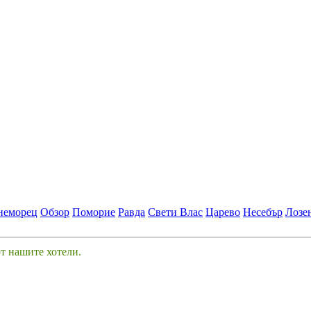
неморец
Обзор
Поморие
Равда
Свети Влас
Царево
Несебър
Лозе
от нашите хотели.