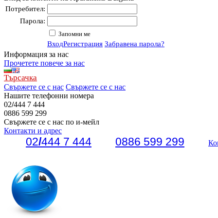
Потребител:
Парола:
Запомни ме
Вход
Регистрация
Забравена парола?
Информация за нас
Прочетете повече за нас
Търсачка
Свържете се с нас
Свържете се с нас
Нашите телефонни номера
02
/
444 7 444
0886 599 299
Свържете се с нас по и-мейл
Контакти и адрес
02
/
444 7 444
0886 599 299
Ко