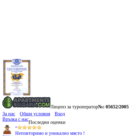
Лиценз за туроператор
№: 05652/2005
За нас
Общи условия
Вход
Връзка с нас
Последни оценки
”
Неповторимо и уникално място !