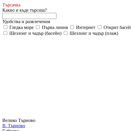
Търсачка
Какво и къде търсиш?
Удобства и развлечения
Гледка море
Първа линия
Интернет
Открит басей
Шезлонг и чадър (басейн)
Шезлонг и чадър (плаж)
Велико Търново
В. Търново
Габрово