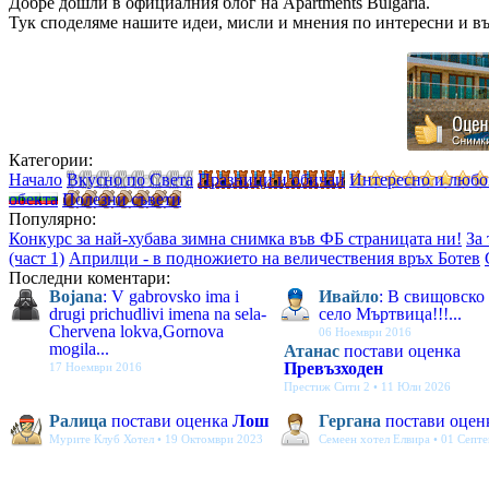
Добре дошли в официалния блог на Apartments Bulgaria.
Тук споделяме нашите идеи, мисли и мнения по интересни и в
Категории:
Начало
Вкусно по Света
Празници и обичаи
Интересно и люб
обекта
Полезни съвети
Популярно:
Конкурс за най-хубава зимна снимка във ФБ страницата ни!
За
(част 1)
Априлци - в подножието на величествения връх Ботев
Последни коментари:
Bojana
: V gabrovsko ima i
Ивайло
: В свищовско
drugi prichudlivi imena na sela-
село Мъртвица!!!...
Chervena lokva,Gornova
06 Ноември 2016
mogila...
Атанас
постави оценка
Превъзходен
17 Ноември 2016
Престиж Сити 2 • 11 Юли 2026
Ралица
постави оценка
Лош
Гергана
постави оцен
Мурите Клуб Хотел • 19 Октомври 2023
Семеен хотел Елвира • 01 Септ