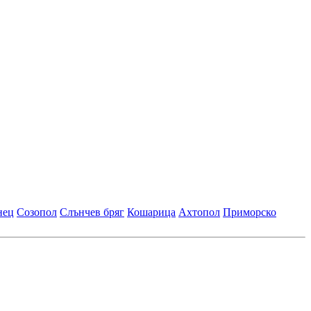
нец
Созопол
Слънчев бряг
Кошарица
Ахтопол
Приморско