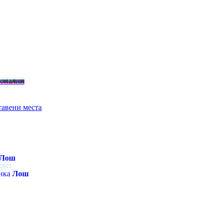
ионални
тавени места
Лош
 2025
енка
Лош