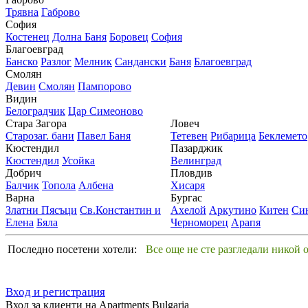
Трявна
Габрово
София
Костенец
Долна Баня
Боровец
София
Благоевград
Банско
Разлог
Мелник
Сандански
Баня
Благоевград
Смолян
Девин
Смолян
Пампорово
Видин
Белоградчик
Цар Симеоново
Стара Загора
Ловеч
Старозаг. бани
Павел Баня
Тетевен
Рибарица
Беклемето
Кюстендил
Пазарджик
Кюстендил
Усойка
Велинград
Добрич
Пловдив
Балчик
Топола
Албена
Хисаря
Варна
Бургас
Златни Пясъци
Св.Константин и
Ахелой
Аркутино
Китен
Си
Елена
Бяла
Черноморец
Арапя
Последно посетени хотели:
Все още не сте разгледали никой 
Вход и регистрация
Вход за клиенти на Apartments Bulgaria