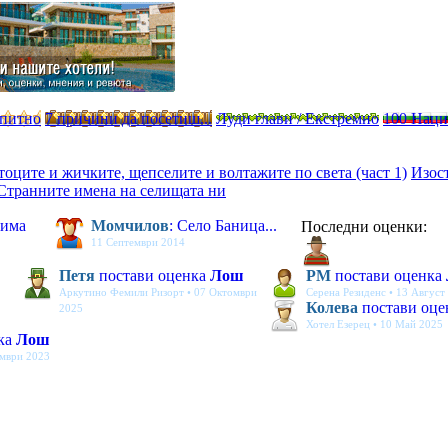
опитно
7 причини да посетиш...
Луди глави / Екстремно
100 Нац
 тоците и жичките, щепселите и волтажите по света (част 1)
Изос
Странните имена на селищата ни
 има
Момчилов
: Село Баница...
Последни оценки:
11 Септември 2014
Петя
постави оценка
Лош
PM
постави оценка
Аркутино Фемили Ризорт • 07 Октомври
Серена Резиденс • 13 Август
Колева
постави оц
2025
Хотел Езерец • 10 Май 2025
ка
Лош
ември 2023