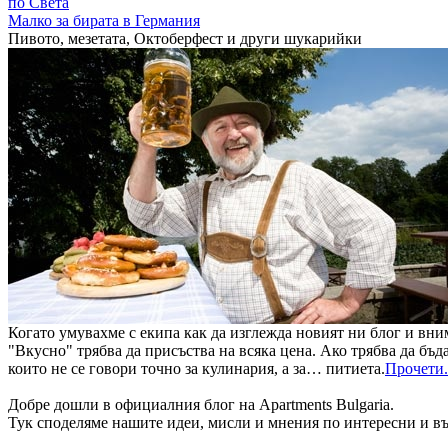
по Света
Малко за бирата в Германия
Пивото, мезетата, Октоберфест и други шукарийки
Когато умувахме с екипа как да изглежда новият ни блог и вн
"Вкусно" трябва да присъства на всяка цена. Ако трябва да бъд
които не се говори точно за кулинария, а за… питиета.
Прочети.
Добре дошли в официалния блог на Apartments Bulgaria.
Тук споделяме нашите идеи, мисли и мнения по интересни и в