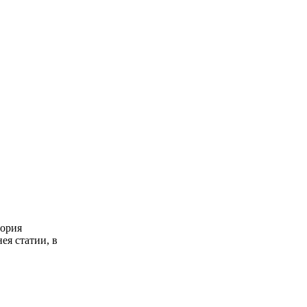
гория
ея статии, в