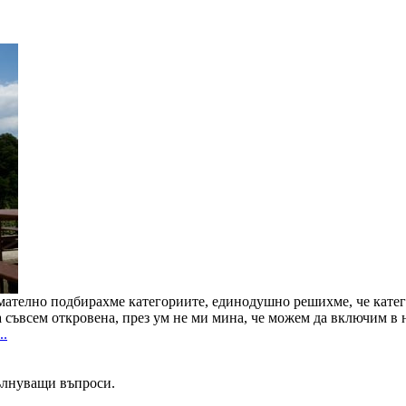
имателно подбирахме категориите, единодушно решихме, че кате
а съвсем откровена, през ум не ми мина, че можем да включим в н
..
ълнуващи въпроси.