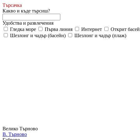
Търсачка
Какво и къде търсиш?
Удобства и развлечения
Гледка море
Първа линия
Интернет
Открит басей
Шезлонг и чадър (басейн)
Шезлонг и чадър (плаж)
Велико Търново
В. Търново
Габрово