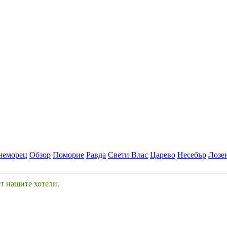
неморец
Обзор
Поморие
Равда
Свети Влас
Царево
Несебър
Лозе
от нашите хотели.