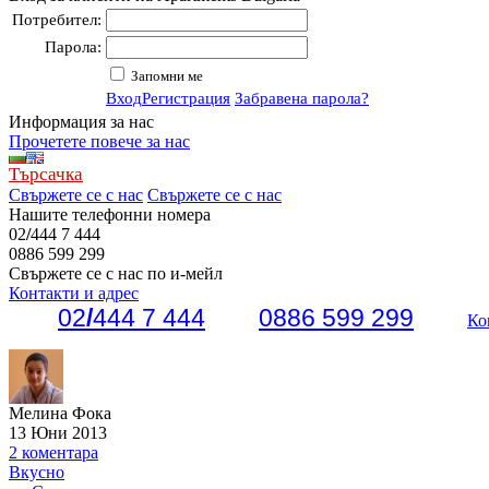
Потребител:
Парола:
Запомни ме
Вход
Регистрация
Забравена парола?
Информация за нас
Прочетете повече за нас
Търсачка
Свържете се с нас
Свържете се с нас
Нашите телефонни номера
02
/
444 7 444
0886 599 299
Свържете се с нас по и-мейл
Контакти и адрес
02
/
444 7 444
0886 599 299
Ко
Мелина Фока
13 Юни 2013
2 коментара
Вкусно