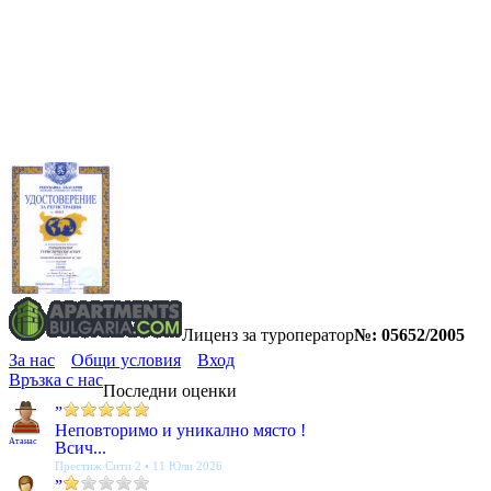
Лиценз за туроператор
№: 05652/2005
За нас
Общи условия
Вход
Връзка с нас
Последни оценки
”
Неповторимо и уникално място !
Атанас
Всич...
Престиж Сити 2 • 11 Юли 2026
”