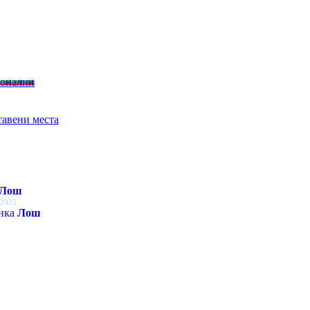
ионални
тавени места
Лош
 2025
енка
Лош