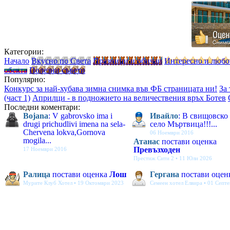
Категории:
Начало
Вкусно по Света
Празници и обичаи
Интересно и люб
обекта
Полезни съвети
Популярно:
Конкурс за най-хубава зимна снимка във ФБ страницата ни!
За
(част 1)
Априлци - в подножието на величествения връх Ботев
Последни коментари:
Bojana
: V gabrovsko ima i
Ивайло
: В свищовско
drugi prichudlivi imena na sela-
село Мъртвица!!!...
Chervena lokva,Gornova
06 Ноември 2016
mogila...
Атанас
постави оценка
Превъзходен
17 Ноември 2016
Престиж Сити 2 • 11 Юли 2026
Ралица
постави оценка
Лош
Гергана
постави оцен
Мурите Клуб Хотел • 19 Октомври 2023
Семеен хотел Елвира • 01 Септ