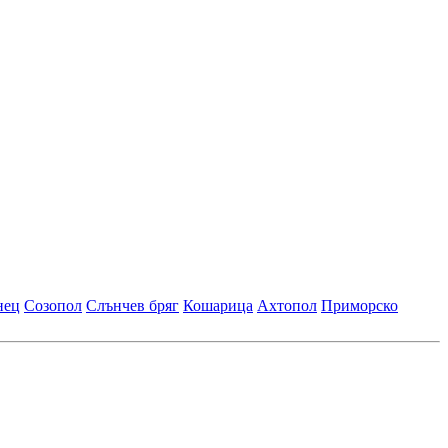
нец
Созопол
Слънчев бряг
Кошарица
Ахтопол
Приморско