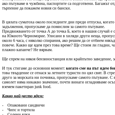
ако пътуваме в чужбина, паспортите са подготвени. Багажът от
търпение да покажем новия си бански.
В цялата суматоха около последните дни преди отпуска, когато
задължения, пропускаме да помислим за самото пътуване.
Придвижването от точка А до точка Б, което в нашия случай е о
на Южното Черноморие. Улисани в хиляди други неща, пропуск
около 6 часа, с няколко спирания, ако решим да се отбием някъ
повече. Какво ще ядем през това време? Ще стоим ли гладни, ч
плажно капанче? Не вярвам.
Ще спрем на някоя бензиностанция или крайпътно заведение, з
И тук стигаме до основния момент:
когато сме на път ядем б
това твърдение се отнася за летните туристи по цял свят. В ст
друго за морската ни почивка, пропускаме самото пътуване. С в
самолет няма никакво значение, почти винаги огладняваме осъз
вземем пакетиран junk food.
Какво най-често ядем:
- Опаковани сандвичи
- Чипс и тортила
- Солени ядки