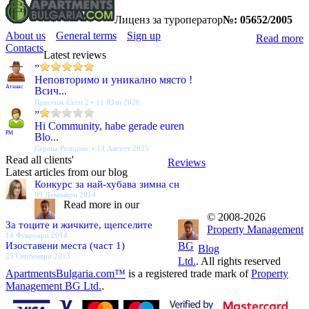
Лиценз за туроператор
№: 05652/2005
About us
General terms
Sign up
Read more
Contacts
Latest reviews
”
Неповторимо и уникално място !
Атанас
Всич...
Престиж Сити 2 • 11 Юли 2026
”
Hi Community, habe gerade euren
PM
Blo...
Серена Резиденс • 13 Август 2025
Read all clients'
Reviews
Latest articles from our blog
Конкурс за най-хубава зимна сн
09 Декември 2014
Read more in our
© 2008-2026
За тоците и жичките, щепселите
Property Management
14 Февруари 2014
Изоставени места (част 1)
BG
Blog
25 Септември 2013
Ltd.
. All rights reserved
ApartmentsBulgaria.com™
is a registered trade mark of
Property
Management BG Ltd.
.