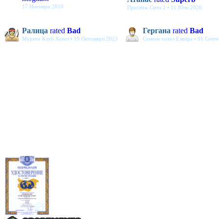
17 Ноември 2016
Престиж Сити 2 • 11 Юли 2026
Ралица
rated
Bad
Гергана
rated
Bad
Мурите Клуб Хотел • 19 Октомври 2023
Семеен хотел Елвира • 01 Септ