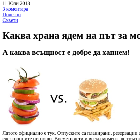
11 Юли 2013
3 коментара
Полезни
Съвети
Каква храна ядем на път за м
А каква всъщност е добре да хапнем!
Лятото официално е тук. Oтпуските са планирани, резервации 
електронните ни пощи. Времето лети и всеки момент ще тръгне