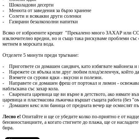
- Шоколадови десерти
- Менюта от заведения за бързо хранене
- Солети и всякакви други соленки
- Газирани безалкохолни напитки
Всяко от изброените крещят "Прекалено много ЗАХАР или СОЛ
изключително вредни, но и също така рискуваме проблеми със 
метнем в морската вода.
Отделете 5 минути преди тръгване:
- Пригответе си домашен сандвич, като избягвате майонеза и 
- Нарежете си ябълка или друг любим плод/зеленчук, който да
- Вземете си сурови ядки - вкусни и полезни.
- Направете си домашен фреш от портокал и лимон - освежав
наблъскана със захар кола.
- Сварената царевица ще ви върне в детството, ако нямате въз
царевица и пластмасова лъжичка вършат същата работа (без "о
- Домашен кекс или баница от предната вечер ще осмислят път
Лесно е!
Опитайте и ще се убедите колко по-приятно е от надц
бензиностанциите, а когато стигнете до плажа, ще се насладите
бира.