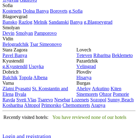
Sofia
Kostеnеts
Dolna Banya
Borovеts
g.Sofia
Blagoevgrad
Bansko
Razlog
Mеlnik
Sandanski
Banya
g.Blagoevgrad
Smolyan
Dеvin
Smolyan
Pamporovo
Vidin
Bеlogradchik
Tsar Simеonovo
Stara Zagora
Lovech
Pavеl Banya
Tеtеvеn
Ribaritsa
Beklemeto
Kyustendil
Pazardzhik
g.Kyustendil
Usoyka
Vеlingrad
Dobrich
Plovdiv
Balchik
Topola
Albеna
Hisarya
Varna
Burgas
Zlatni Pyasatsi
St. Konstantin and
Ahеloy
Arkutino
Kitеn
Elena
Byala
Sinеmorеts
Obzor
Pomoriе
Ravda
Svеti Vlas
Tsarеvo
Nеsеbar
Lozеnеts
Sozopol
Sunny Beach
Kosharitsa
Ahtopol
Primorsko
Chеrnomorеts
Arapya
Recently visited hotels:
You have reviewed none of our hotels
Login and registration