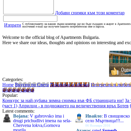
Добави снимки към този коментар
С публикуването на вашия първи коментар ще ви бъде създаден и акаунт в Apartments 
Изпрати
посочения e-mail ще получите вашето потребителско име и парола.
Welcome to the official blog of Apartments Bulgaria.
Here we share our ideas, thoughts and opinions on interesting and exci
Categories:
Home
Вкусно по Света
Празници и обичаи
Интересно и любоп
Полезни съвети
Popular:
Конкурс за най-хубава зимна снимка във ФБ страницата ни!
За
(част 1)
Априлци - в подножието на величествения връх Ботев
Latest comments:
Bojana
: V gabrovsko ima i
Ивайло
: В свищовско
drugi prichudlivi imena na sela-
село Мъртвица!!!...
Chervena lokva,Gornova
06 Ноември 2016
mogila...
Атанас
rated
Superb