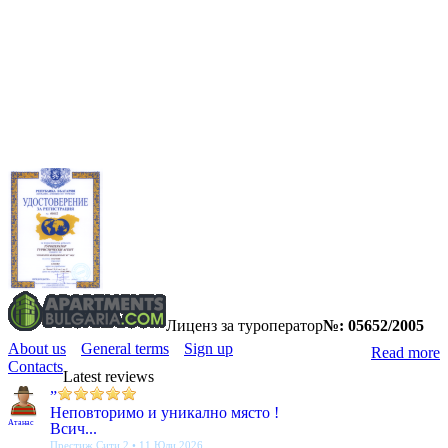
Лиценз за туроператор
№: 05652/2005
About us
General terms
Sign up
Read more
Contacts
Latest reviews
”
Неповторимо и уникално място !
Атанас
Всич...
Престиж Сити 2 • 11 Юли 2026