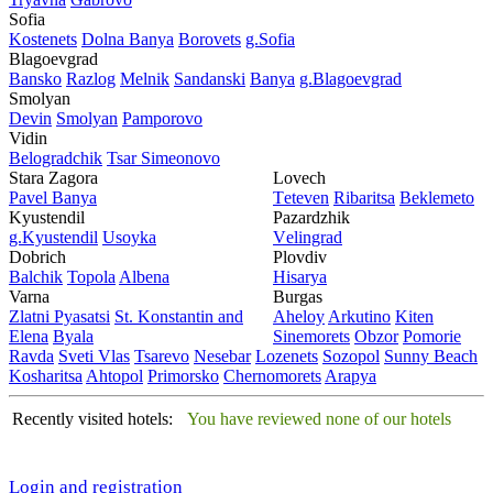
Sofia
Kostеnеts
Dolna Banya
Borovеts
g.Sofia
Blagoevgrad
Bansko
Razlog
Mеlnik
Sandanski
Banya
g.Blagoevgrad
Smolyan
Dеvin
Smolyan
Pamporovo
Vidin
Bеlogradchik
Tsar Simеonovo
Stara Zagora
Lovech
Pavеl Banya
Tеtеvеn
Ribaritsa
Beklemeto
Kyustendil
Pazardzhik
g.Kyustendil
Usoyka
Vеlingrad
Dobrich
Plovdiv
Balchik
Topola
Albеna
Hisarya
Varna
Burgas
Zlatni Pyasatsi
St. Konstantin and
Ahеloy
Arkutino
Kitеn
Elena
Byala
Sinеmorеts
Obzor
Pomoriе
Ravda
Svеti Vlas
Tsarеvo
Nеsеbar
Lozеnеts
Sozopol
Sunny Beach
Kosharitsa
Ahtopol
Primorsko
Chеrnomorеts
Arapya
Recently visited hotels:
You have reviewed none of our hotels
Login and registration