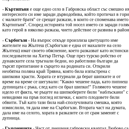
-
Къртипъня
е още едно село в Габровска област със смешно им
интересното си име заради дърводобива, който протичал в гор
с малките братя" се срещат разкази, в които се споменава имет
Къртипъня". Според историята той носел името си заради голям
като герой в няколко разказа, чието действие се развива в райо
-
Сърбогъзи
- На въпрос откъде произлиза цветущото име
жителите на Жълтеш (Сърбогъзи е една от махалите на село
Жълтеш) имат своето обяснение, което разказват като истински
последователи на Хитър Петър. Още през турско робство от
дунавските села тръгнали бедни, но работливи българи да
търсят препитание в сърцето на родината си. Открили
необятна поляна край Трявна, която била изпъстрена с
шипкови храсти. Хората се втурнали да берат шипките и от
време на време се шегували: "Какво чешене пада, като пипнеш
дупницата с ръка, след като си брал шипки!" Голямото чешене
идело от факта, че ръцете на шипкоберите били "наблъскани" с
невидими на пръв поглед иглички, с които плодовете били
обвити. Тъй като тази била най-сполучливата смешка, която
измислили, тя дала име на Сърбогъзи. Втората част на думата,
дала име на селото, хората в разказите си от срам заменят с
дупница.
-
Гъзурниците
- Част от днешния габровски квартал Любово с