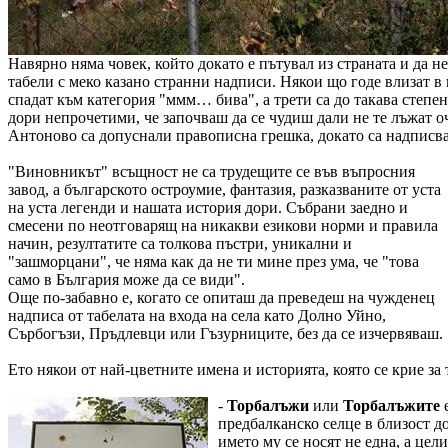
Навярно няма човек, който докато е пътувал из страната и да н
табели с меко казано странни надписи. Някои що годе влизат в
спадат към категория "ммм… бива", а трети са до такава степе
дори непрочетими, че започваш да се чудиш дали не те лъжат оч
Антоново са допуснали правописна грешка, докато са надписв
"Виновникът" всъщност не са трудещите се във въпросния
завод, а българското остроумие, фантазия, разказваните от уста
на уста легенди и нашата история дори. Събрани заедно и
смесени по неотговарящ на никакви езикови норми и правила
начин, резултатите са толкова пъстри, уникални и
"зашморцани", че няма как да не ти мине през ума, че "това
само в България може да се види".
Още по-забавно е, когато се опиташ да преведеш на чужденец
надписа от табелата на входа на села като Долно Уйно,
Сърбогъзи, Пръдлевци или Гъзурниците, без да се изчервяваш.
Ето някои от най-цветните имена и историята, която се крие за 
-
Торбалъжи
или
Торбалъжите
предбалканско селце в близост до
името му се носят не една, а цели