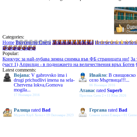
Categories:
Home
Вкусно по Света
Празници и обичаи
Интересно и любоп
Полезни съвети
Popular:
Конкурс за най-хубава зимна снимка във ФБ страницата ни!
За
(част 1)
Априлци - в подножието на величествения връх Ботев
Latest comments:
Bojana
: V gabrovsko ima i
Ивайло
: В свищовско
drugi prichudlivi imena na sela-
село Мъртвица!!!...
Chervena lokva,Gornova
06 Ноември 2016
mogila...
Атанас
rated
Superb
17 Ноември 2016
Престиж Сити 2 • 11 Юли 2026
Ралица
rated
Bad
Гергана
rated
Bad
Мурите Клуб Хотел • 19 Октомври 2023
Семеен хотел Елвира • 01 Септ