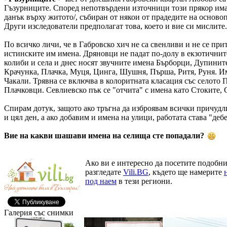
Гъзурниците. Според непотвърдени източници този прякор има 
данък върху житото/, събиран от някои от прадедите на осново
Други изследователи предполагат това, което и вие си мислите.
По всичко личи, че в Габровско хич не са свенливи и не се при
истинските им имена. Дряновци не падат по-долу в екзотични
колиби и села и днес носят звучните имена Бърборци, Дупините
Крачунка, Плачка, Муця, Цинга, Шушня, Пърша, Ритя, Руня. Им
Чакали. Трявна се включва в колоритната класация със селото 
Плачковци. Севлиевско пък се "отчита" с имена като Стоките, 
Спирам дотук, защото ако тръгна да изброявам всички причудл
и цял ден, а ако добавим и имена на улици, работата става "дебе
Вие на какви шашави имена на селища сте попадали?
Ако ви е интересно да посетите подобни
разгледате
Vili.BG
, където ще намерите
под наем
в тези региони.
Галерия със снимки