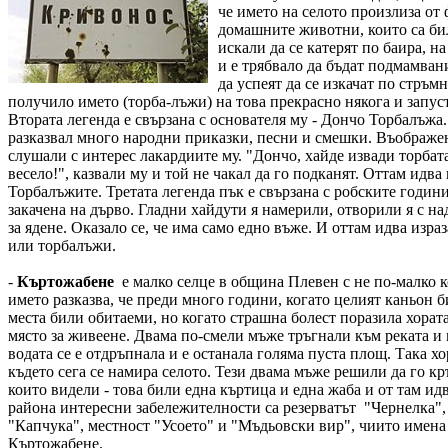
че името на селото произлиза от 
домашните животни, които са бил
искали да се катерят по баира, н
и е трябвало да бъдат подмамвани 
да успеят да се изкачат по стръм
получило името (торба-лъжи) на това прекрасно някога и запуст
Втората легенда е свързана с основателя му - Дончо Торбалъжа
разказвал много народни приказки, песни и смешки. Въображен
слушали с интерес лакардиите му. "Дончо, хайде извади торбата
весело!", казвали му и той не чакал да го подканят. Оттам идва 
Торбалъжите. Третата легенда пък е свързана с робските години
закачена на дърво. Гладни хайдути я намерили, отворили я с н
за ядене. Оказало се, че има само едно въже. И оттам идва израз
или торбалъжи.
-
Къртожабене
е малко селце в община Плевен с не по-малко 
името разказва, че преди много години, когато целият каньон б
места били обитаеми, но когато страшна болест поразила хорат
място за живеене. Двама по-смели мъже тръгнали към реката и 
водата се е отдръпнала и е останала голяма пуста площ. Така хо
където сега се намира селото. Тези двама мъже решили да го кр
които видели - това били една къртица и една жаба и от там и
района интересни забележителности са резерватът "Чернелка"
"Капчука", местност "Усоето" и "Мъдьовски вир", чиито имена
Къртожабене.