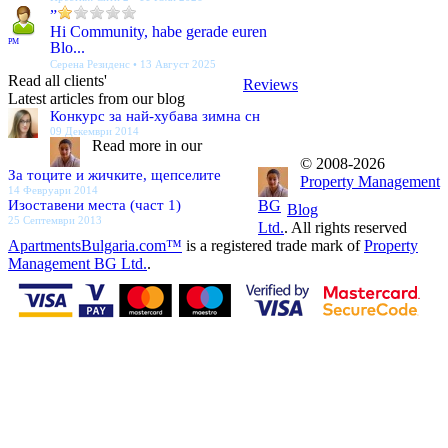
”
Hi Community, habe gerade euren
PM
Blo...
Серена Резиденс • 13 Август 2025
Read all clients'
Reviews
Latest articles from our blog
Конкурс за най-хубава зимна сн
09 Декември 2014
Read more in our
© 2008-2026
За тоците и жичките, щепселите
Property Management
14 Февруари 2014
Изоставени места (част 1)
BG
Blog
25 Септември 2013
Ltd.
. All rights reserved
ApartmentsBulgaria.com™
is a registered trade mark of
Property
Management BG Ltd.
.