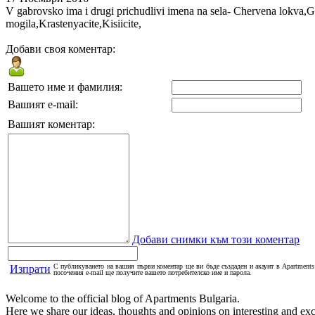
V gabrovsko ima i drugi prichudlivi imena na sela- Chervena lokva,
mogila,Krastenyacite,Kisiicite,
Добави своя коментар:
Вашето име и фамилия:
Вашият e-mail:
Вашият коментар:
Добави снимки към този коментар
С публикуването на вашия първи коментар ще ви бъде създаден и акаунт в Apartments 
Изпрати
посочения e-mail ще получите вашето потребителско име и парола.
Welcome to the official blog of Apartments Bulgaria.
Here we share our ideas, thoughts and opinions on interesting and exci