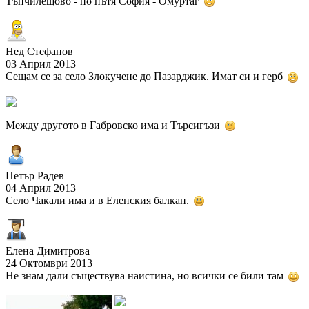
Тъпчилещово - по пътя София - Омуртаг
Нед Стефанов
03 Април 2013
Сещам се за село Злокучене до Пазарджик. Имат си и герб
Между другото в Габровско има и Търсигъзи
Петър Радев
04 Април 2013
Село Чакали има и в Еленския балкан.
Елена Димитрова
24 Октомври 2013
Не знам дали съществува наистина, но всички се били там