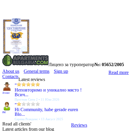
Лиценз за туроператор
№: 05652/2005
About us
General terms
Sign up
Read more
Contacts
Latest reviews
”
Неповторимо и уникално място !
Атанас
Всич...
Престиж Сити 2 • 11 Юли 2026
”
Hi Community, habe gerade euren
PM
Blo...
Серена Резиденс • 13 Август 2025
Read all clients'
Reviews
Latest articles from our blog