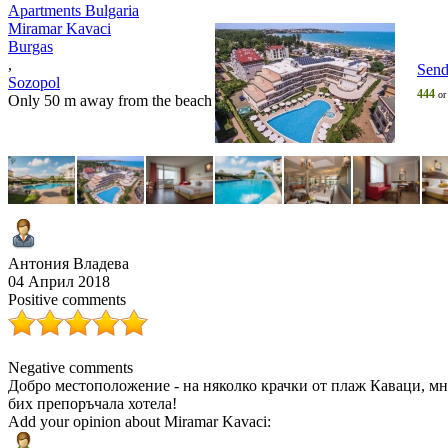
Apartments Bulgaria
Miramar Kavaci
Burgas
,
Send
Sozopol
444
o
Only 50 m away from the beach
Антония Владева
04 Април 2018
Positive comments
Negative comments
Добро местоположение - на няколко крачки от плаж Каваци, мн
бих препоръчала хотела!
Add your opinion about Miramar Kavaci: