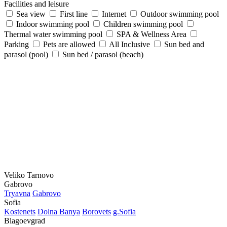
Facilities and leisure
Sea view
First line
Internet
Outdoor swimming pool
Indoor swimming pool
Children swimming pool
Thermal water swimming pool
SPA & Wellness Area
Parking
Pets are allowed
All Inclusive
Sun bed and
parasol (pool)
Sun bed / parasol (beach)
Veliko Tarnovo
Gabrovo
Tryavna
Gabrovo
Sofia
Kostеnеts
Dolna Banya
Borovеts
g.Sofia
Blagoevgrad