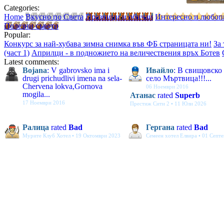
Categories:
Home
Вкусно по Света
Празници и обичаи
Интересно и любоп
Полезни съвети
Popular:
Конкурс за най-хубава зимна снимка във ФБ страницата ни!
За
(част 1)
Априлци - в подножието на величествения връх Ботев
Latest comments:
Bojana
: V gabrovsko ima i
Ивайло
: В свищовско
drugi prichudlivi imena na sela-
село Мъртвица!!!...
Chervena lokva,Gornova
06 Ноември 2016
mogila...
Атанас
rated
Superb
17 Ноември 2016
Престиж Сити 2 • 11 Юли 2026
Ралица
rated
Bad
Гергана
rated
Bad
Мурите Клуб Хотел • 19 Октомври 2023
Семеен хотел Елвира • 01 Септ