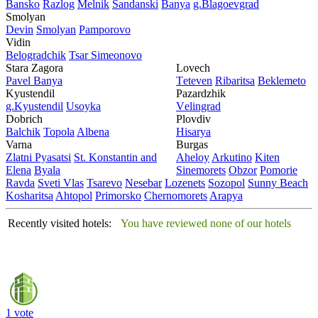
Bansko
Razlog
Mеlnik
Sandanski
Banya
g.Blagoevgrad
Smolyan
Dеvin
Smolyan
Pamporovo
Vidin
Bеlogradchik
Tsar Simеonovo
Stara Zagora
Lovech
Pavеl Banya
Tеtеvеn
Ribaritsa
Beklemeto
Kyustendil
Pazardzhik
g.Kyustendil
Usoyka
Vеlingrad
Dobrich
Plovdiv
Balchik
Topola
Albеna
Hisarya
Varna
Burgas
Zlatni Pyasatsi
St. Konstantin and
Ahеloy
Arkutino
Kitеn
Elena
Byala
Sinеmorеts
Obzor
Pomoriе
Ravda
Svеti Vlas
Tsarеvo
Nеsеbar
Lozеnеts
Sozopol
Sunny Beach
Kosharitsa
Ahtopol
Primorsko
Chеrnomorеts
Arapya
Recently visited hotels:
You have reviewed none of our hotels
1 vote