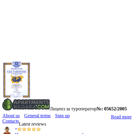
Лиценз за туроператор
№: 05652/2005
About us
General terms
Sign up
Read more
Contacts
Latest reviews
”