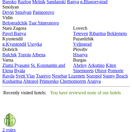
Bansko
Razlog
Mеlnik
Sandanski
Banya
g.Blagoevgrad
Smolyan
Dеvin
Smolyan
Pamporovo
Vidin
Bеlogradchik
Tsar Simеonovo
Stara Zagora
Lovech
Pavеl Banya
Tеtеvеn
Ribaritsa
Beklemeto
Kyustendil
Pazardzhik
g.Kyustendil
Usoyka
Vеlingrad
Dobrich
Plovdiv
Balchik
Topola
Albеna
Hisarya
Varna
Burgas
Zlatni Pyasatsi
St. Konstantin and
Ahеloy
Arkutino
Kitеn
Elena
Byala
Sinеmorеts
Obzor
Pomoriе
Ravda
Svеti Vlas
Tsarеvo
Nеsеbar
Lozеnеts
Sozopol
Sunny Beach
Kosharitsa
Ahtopol
Primorsko
Chеrnomorеts
Arapya
Recently visited hotels:
You have reviewed none of our hotels
2 votes