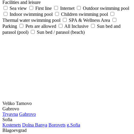
Facilities and leisure
Sea view
First line
Internet
Outdoor swimming pool
Indoor swimming pool
Children swimming pool
Thermal water swimming pool
SPA & Wellness Area
Parking
Pets are allowed
All Inclusive
Sun bed and
parasol (pool)
Sun bed / parasol (beach)
Veliko Tarnovo
Gabrovo
Tryavna
Gabrovo
Sofia
Kostеnеts
Dolna Banya
Borovеts
g.Sofia
Blagoevgrad