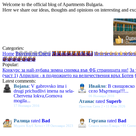
Welcome to the official blog of Apartments Bulgaria.
Here we share our ideas, thoughts and opinions on interesting and exci
Categories:
Home
Вкусно по Света
Празници и обичаи
Интересно и любоп
Полезни съвети
Popular:
Конкурс за най-хубава зимна снимка във ФБ страницата ни!
За
(част 1)
Априлци - в подножието на величествения връх Ботев
Latest comments:
Bojana
: V gabrovsko ima i
Ивайло
: В свищовско
drugi prichudlivi imena na sela-
село Мъртвица!!!...
Chervena lokva,Gornova
06 Ноември 2016
mogila...
Атанас
rated
Superb
17 Ноември 2016
Престиж Сити 2 • 11 Юли 2026
Ралица
rated
Bad
Гергана
rated
Bad
Мурите Клуб Хотел • 19 Октомври 2023
Семеен хотел Елвира • 01 Септ