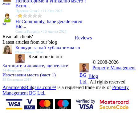
Неповторимо и уникално място !
Атанас
Всич...
Престиж Сити 2 • 11 Юли 2026
”
Hi Community, habe gerade euren
PM
Blo...
Серена Резиденс • 13 Август 2025
Read all clients'
Reviews
Latest articles from our blog
Конкурс за най-хубава зимна сн
09 Декември 2014
Read more in our
© 2008-2026
За тоците и жичките, щепселите
Property Management
14 Февруари 2014
Изоставени места (част 1)
BG
Blog
25 Септември 2013
Ltd.
. All rights reserved
ApartmentsBulgaria.com™
is a registered trade mark of
Property
Management BG Ltd.
.