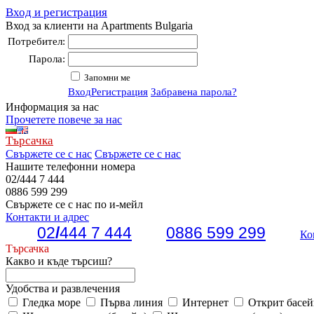
Вход и регистрация
Вход за клиенти на Apartments Bulgaria
Потребител:
Парола:
Запомни ме
Вход
Регистрация
Забравена парола?
Информация за нас
Прочетете повече за нас
Търсачка
Свържете се с нас
Свържете се с нас
Нашите телефонни номера
02
/
444 7 444
0886 599 299
Свържете се с нас по и-мейл
Контакти и адрес
02
/
444 7 444
0886 599 299
Ко
Търсачка
Какво и къде търсиш?
Удобства и развлечения
Гледка море
Първа линия
Интернет
Открит басей