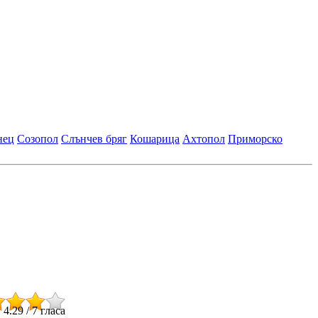
нец
Созопол
Слънчев бряг
Кошарица
Ахтопол
Приморско
4.29
/
7
гласа