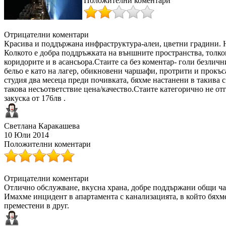
Положителни коментари
Отрицателни коментари
Красива и поддържана инфраструктура-алеи, цветни градини. Н
Колкото е добра поддръжката на външните пространства, толко
коридорите и в асансьора.Стаите са без коментар- голи безличн
бельо е като на лагер, обикновени чаршафи, протрити и прокъс
студия два месеца преди почивката, бяхме настанени в такива с
такова несъответствие цена/качество.Стаите категорично не отг
закуска от 176лв .
Светлана Каракашева
10 Юли 2014
Положителни коментари
Отрицателни коментари
Отлично обслужване, вкусна храна, добре поддържани общи час
Имахме инцидент в апартамента с канализацията, в който бяхм
преместени в друг.