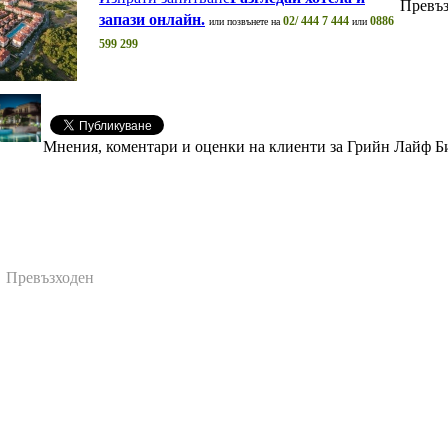
Превъз
запази онлайн.
02/ 444 7 444
0886
или позвънете на
или
599 299
Мнения, коментари и оценки на клиенти за Грийн Лайф Б
Превъзходен