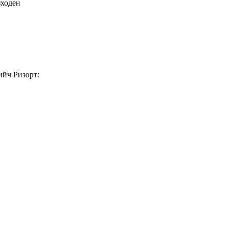
ходен
ийч Ризорт: