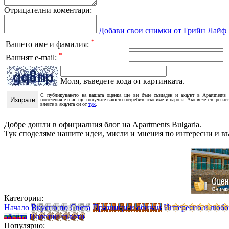
Отрицателни коментари:
Добави свои снимки от Грийн Лайф 
*
Вашето име и фамилия:
*
Вашият e-mail:
Моля, въведете кода от картинката.
С публикуването на вашата оценка ще ви бъде създаден и акаунт в Apartments 
посочения e-mail ще получите вашето потребителско име и парола. Ако вече сте регис
влезте в акаунта си от
тук
.
Добре дошли в официалния блог на Apartments Bulgaria.
Тук споделяме нашите идеи, мисли и мнения по интересни и в
Категории:
Начало
Вкусно по Света
Празници и обичаи
Интересно и люб
обекта
Полезни съвети
Популярно: