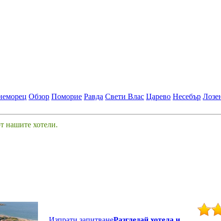
неморец
Обзор
Поморие
Равда
Свети Влас
Царево
Несебър
Лозе
от нашите хотели.
Изпрати запитване
Разгледай хотела и