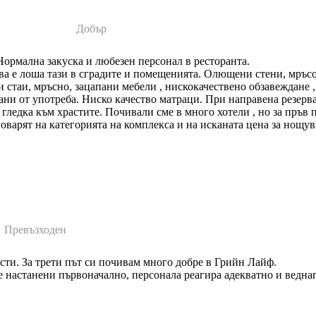
Добър
ормална закуска и любезен персонал в ресторанта.
ва е лоша тази в сградите и помещенията. Олющени стени, мръс
и стаи, мръсно, зацапани мебели , нискокачествено обзавеждане 
ани от употреба. Ниско качество матраци. При направена резерв
 гледка към храстите. Почивали сме в много хотели , но за пръв
оварят на категорията на комплекса и на исканата цена за нощув
Превъзходен
ти. За трети път си почивам много добре в Грийн Лайф.
е настанени първоначално, персонала реагира адекватно и ведна