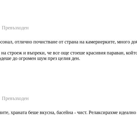
Превъзходен
онал, отлично почистване от страна на камериерките, много до
 на строеж и въпреки, че все още стоеше красивия параван, койт
водеше до огромен шум през целия ден.
Превъзходен
ите, храната беше вкусна, басейна - чист. Релаксирахме идеално 