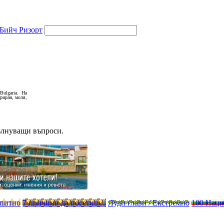
Бийч Ризорт
Bulgaria. На
триран, моля,
ълнуващи въпроси.
опитно
7 причини да посетиш...
Луди глави / Екстремно
100 Нац