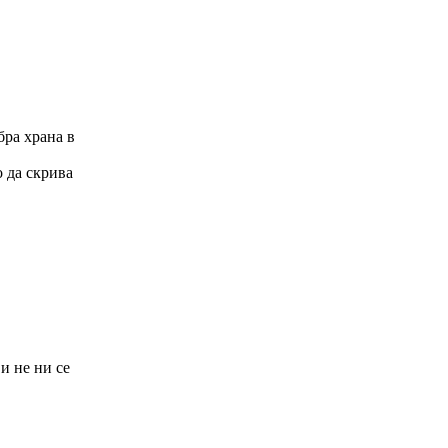
бра храна в
о да скрива
и не ни се