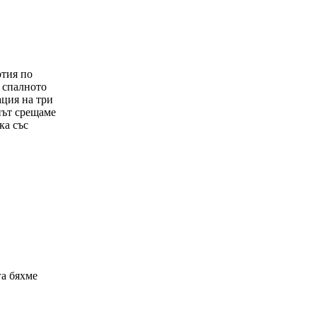
отия по
, спалното
ация на три
 път срещаме
ка със
га бяхме