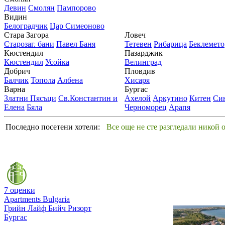
Девин
Смолян
Пампорово
Видин
Белоградчик
Цар Симеоново
Стара Загора
Ловеч
Старозаг. бани
Павел Баня
Тетевен
Рибарица
Беклемето
Кюстендил
Пазарджик
Кюстендил
Усойка
Велинград
Добрич
Пловдив
Балчик
Топола
Албена
Хисаря
Варна
Бургас
Златни Пясъци
Св.Константин и
Ахелой
Аркутино
Китен
Си
Елена
Бяла
Черноморец
Арапя
Последно посетени хотели:
Все още не сте разгледали никой 
7 оценки
Apartments Bulgaria
Грийн Лайф Бийч Ризорт
Бургас