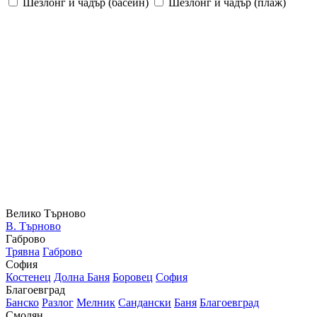
Шезлонг и чадър (басейн)
Шезлонг и чадър (плаж)
Велико Търново
В. Търново
Габрово
Трявна
Габрово
София
Костенец
Долна Баня
Боровец
София
Благоевград
Банско
Разлог
Мелник
Сандански
Баня
Благоевград
Смолян