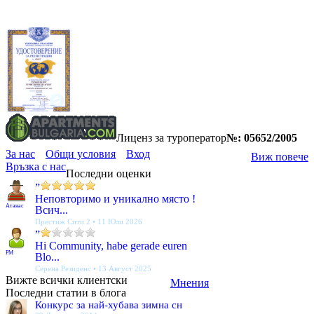
Лиценз за туроператор
№: 05652/2005
За нас
Общи условия
Вход
Виж повече
Връзка с нас
Последни оценки
”
Неповторимо и уникално място !
Атанас
Всич...
Престиж Сити 2 • 11 Юли 2026
”
Hi Community, habe gerade euren
PM
Blo...
Серена Резиденс • 13 Август 2025
Вижте всички клиентски
Мнения
Последни статии в блога
Конкурс за най-хубава зимна сн