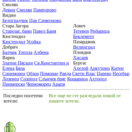
Смолян
Девин
Смолян
Пампорово
Видин
Белоградчик
Цар Симеоново
Стара Загора
Ловеч
Старозаг. бани
Павел Баня
Тетевен
Рибарица
Кюстендил
Беклемето
Кюстендил
Усойка
Пазарджик
Добрич
Велинград
Балчик
Топола
Албена
Пловдив
Варна
Хисаря
Златни Пясъци
Св.Константин и
Бургас
Елена
Бяла
Ахелой
Аркутино
Китен
Синеморец
Обзор
Поморие
Равда
Свети Влас
Царево
Несебър
Лозенец
Созопол
Слънчев бряг
Кошарица
Ахтопол
Приморско
Черноморец
Арапя
Последно посетени
Все още не сте разгледали никой от
хотели:
нашите хотели.