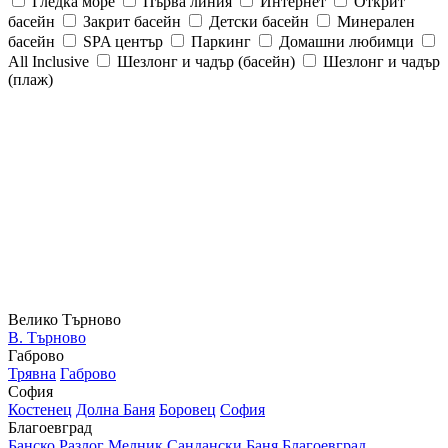
Гледка море
Първа линия
Интернет
Открит
басейн
Закрит басейн
Детски басейн
Минерален
басейн
SPA център
Паркинг
Домашни любимци
All Inclusive
Шезлонг и чадър (басейн)
Шезлонг и чадър
(плаж)
Велико Търново
В. Търново
Габрово
Трявна
Габрово
София
Костенец
Долна Баня
Боровец
София
Благоевград
Банско
Разлог
Мелник
Сандански
Баня
Благоевград