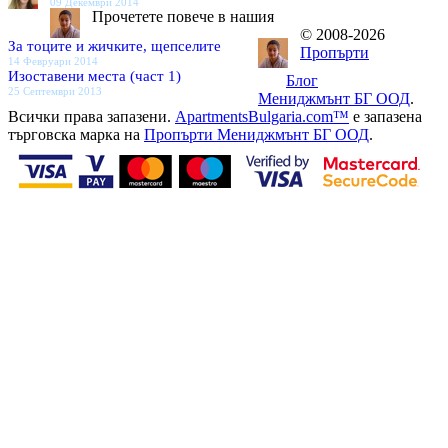
09 Декември 2014
Прочетете повече в нашия
© 2008-2026
За тоците и жичките, щепселите
Пропърти
14 Февруари 2014
Изоставени места (част 1)
Блог
25 Септември 2013
Мениджмънт БГ ООД
.
Всички права запазени.
ApartmentsBulgaria.com™
е запазена
търговска марка на
Пропърти Мениджмънт БГ ООД
.