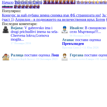
Начало
Вкусно по Света
Празници и обичаи
Интересно и люб
обекта
Полезни съвети
Популярно:
Конкурс за най-хубава зимна снимка във ФБ страницата ни!
За
(част 1)
Априлци - в подножието на величествения връх Ботев
Последни коментари:
Bojana
: V gabrovsko ima i
Ивайло
: В свищовско
drugi prichudlivi imena na sela-
село Мъртвица!!!...
Chervena lokva,Gornova
06 Ноември 2016
mogila...
Атанас
постави оценка
Превъзходен
17 Ноември 2016
Престиж Сити 2 • 11 Юли 2026
Ралица
постави оценка
Лош
Гергана
постави оцен
Мурите Клуб Хотел • 19 Октомври 2023
Семеен хотел Елвира • 01 Септ