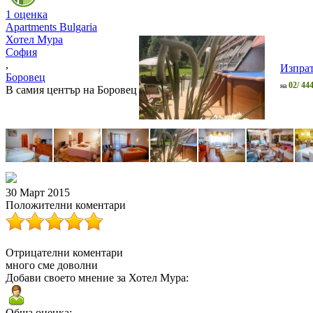
1 оценка
Apartments Bulgaria
Хотел Мура
София
,
Изпрат
Боровец
02/ 44
на
В самия център на Боровец
30 Март 2015
Положителни коментари
Отрицателни коментари
много сме доволни
Добави своето мнение за Хотел Мура:
Обща оценка: