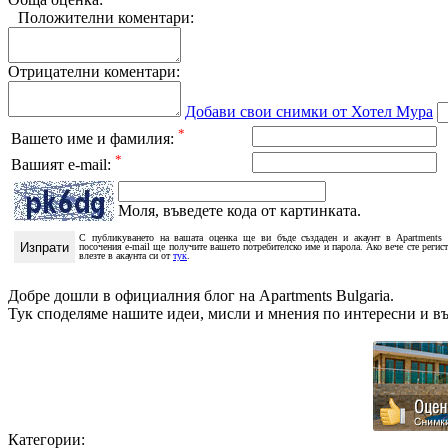
Положителни коментари:
Отрицателни коментари:
Добави свои снимки от Хотел Мура
*
Вашето име и фамилия:
*
Вашият e-mail:
Моля, въведете кода от картинката.
С публикуването на вашата оценка ще ви бъде създаден и акаунт в Apartments 
посочения e-mail ще получите вашето потребителско име и парола. Ако вече сте регис
влезте в акаунта си от
тук
.
Добре дошли в официалния блог на Apartments Bulgaria.
Тук споделяме нашите идеи, мисли и мнения по интересни и в
Категории: