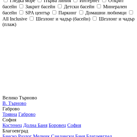
Гледка море
Първа линия
Интернет
Открит
басейн
Закрит басейн
Детски басейн
Минерален
басейн
SPA център
Паркинг
Домашни любимци
All Inclusive
Шезлонг и чадър (басейн)
Шезлонг и чадър
(плаж)
Велико Търново
В. Търново
Габрово
Трявна
Габрово
София
Костенец
Долна Баня
Боровец
София
Благоевград
Банско
Разлог
Мелник
Сандански
Баня
Благоевград