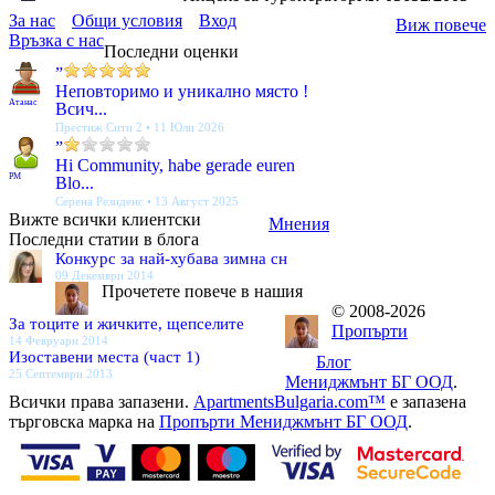
За нас
Общи условия
Вход
Виж повече
Връзка с нас
Последни оценки
”
Неповторимо и уникално място !
Атанас
Всич...
Престиж Сити 2 • 11 Юли 2026
”
Hi Community, habe gerade euren
PM
Blo...
Серена Резиденс • 13 Август 2025
Вижте всички клиентски
Мнения
Последни статии в блога
Конкурс за най-хубава зимна сн
09 Декември 2014
Прочетете повече в нашия
© 2008-2026
За тоците и жичките, щепселите
Пропърти
14 Февруари 2014
Изоставени места (част 1)
Блог
25 Септември 2013
Мениджмънт БГ ООД
.
Всички права запазени.
ApartmentsBulgaria.com™
е запазена
търговска марка на
Пропърти Мениджмънт БГ ООД
.