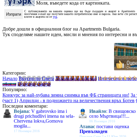
Моля, въведете кода от картинката.
С публикуването на вашата оценка ще ви бъде създаден и акаунт в Apartments 
посочения e-mail ще получите вашето потребителско име и парола. Ако вече сте регис
влезте в акаунта си от
тук
.
Добре дошли в официалния блог на Apartments Bulgaria.
Тук споделяме нашите идеи, мисли и мнения по интересни и в
Категории:
Начало
Вкусно по Света
Празници и обичаи
Интересно и люб
обекта
Полезни съвети
Популярно:
Конкурс за най-хубава зимна снимка във ФБ страницата ни!
За
(част 1)
Априлци - в подножието на величествения връх Ботев
Последни коментари:
Bojana
: V gabrovsko ima i
Ивайло
: В свищовско
drugi prichudlivi imena na sela-
село Мъртвица!!!...
Chervena lokva,Gornova
06 Ноември 2016
mogila...
Атанас
постави оценка
Превъзходен
17 Ноември 2016
Престиж Сити 2 • 11 Юли 2026