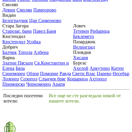
Смолян
Девин
Смолян
Пампорово
Видин
Белоградчик
Цар Симеоново
Стара Загора
Ловеч
Старозаг. бани
Павел Баня
Тетевен
Рибарица
Кюстендил
Беклемето
Кюстендил
Усойка
Пазарджик
Добрич
Велинград
Балчик
Топола
Албена
Пловдив
Варна
Хисаря
Златни Пясъци
Св.Константин и
Бургас
Елена
Бяла
Ахелой
Аркутино
Китен
Синеморец
Обзор
Поморие
Равда
Свети Влас
Царево
Несебър
Лозенец
Созопол
Слънчев бряг
Кошарица
Ахтопол
Приморско
Черноморец
Арапя
Последно посетени
Все още не сте разгледали никой от
хотели:
нашите хотели.