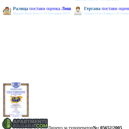
Ралица
постави оценка
Лош
Гергана
постави оцен
Мурите Клуб Хотел • 19 Октомври 2023
Семеен хотел Елвира • 01 Септ
Лиценз за туроператор
№: 05652/2005